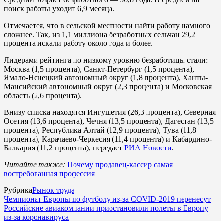
поиск работы уходит 6,9 месяца.
Отмечается, что в сельской местности найти работу намного
сложнее. Так, из 1,1 миллиона безработных сельчан 29,2
процента искали работу около года и более.
Лидерами рейтинга по низкому уровню безработицы стали:
Москва (1,5 процента), Санкт-Петербург (1,5 процента),
Ямало-Ненецкий автономный округ (1,8 процента), Ханты-
Мансийский автономный округ (2,3 процента) и Московская
область (2,6 процента).
Внизу списка находятся Ингушетия (26,3 процента), Северная
Осетия (13,6 процента), Чечня (13,5 процента), Дагестан (13,5
процента), Республика Алтай (12,9 процента), Тува (11,8
процента), Карачаево-Черкесия (11,4 процента) и Кабардино-
Балкария (11,2 процента), передает
РИА Новости
.
Читайте также:
Почему продавец-кассир самая
востребованная профессия
Рубрика
Рынок труда
Чемпионат Европы по футболу из-за COVID-2019 перенесут
Российские авиакомпании приостановили полеты в Европу
из-за коронавируса