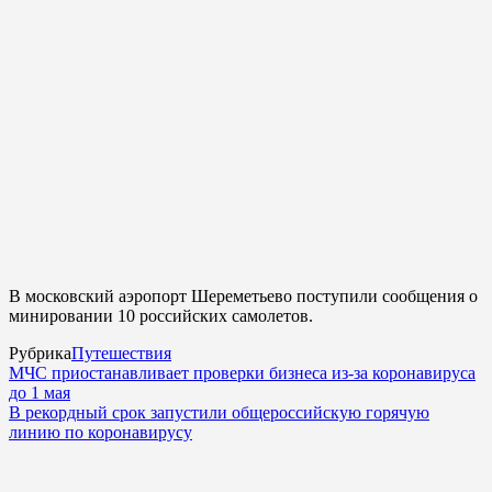
В московский аэропорт Шереметьево поступили сообщения о
минировании 10 российских самолетов.
Рубрика
Путешествия
МЧС приостанавливает проверки бизнеса из-за коронавируса
до 1 мая
В рекордный срок запустили общероссийскую горячую
линию по коронавирусу