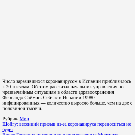
Число заразившихся коронавирусом в Испании приблизилось
к 20 тысячам. Об этом рассказал начальник управления по
чрезвычайным ситуациям в области здравоохранения
Фернандо Саймон. Сейчас в Испании 19980
инфицированных — количество выросло больше, чем на две с
половиной тысячи.
Рубрика
Мир
Шойгу: весенний призыв из-за коронавируса переноситься не
будет
Вдову Гагарина похоронили в подмосковных Мытищах